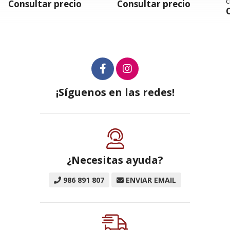
cronotermostato
o
Consultar precio
Consultar precio
¡Síguenos en las redes!
¿Necesitas ayuda?
986 891 807
ENVIAR EMAIL