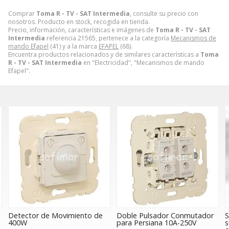
Comprar
Toma R - TV - SAT Intermedia
, consulte su precio con
nosotros. Producto en stock, recogida en tienda.
Precio, información, características e imágenes de
Toma R - TV - SAT
Intermedia
referencia 21565, pertenece a la categoría
Mecanismos de
mando Efapel
(41) y a la marca
EFAPEL
(68).
Encuentra productos relacionados y de similares características a
Toma
R - TV - SAT Intermedia
en "Electricidad", "Mecanismos de mando
Efapel".
nto de
Doble Pulsador Conmutador
Sensor de temperatura 
para Persiana 10A-250V
suelo para termostato y