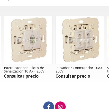
Interruptor con Piloto de
Pulsador / Conmutador 10AX-
S
Señalización 10 AX - 250V
250V
t
Consultar precio
Consultar precio