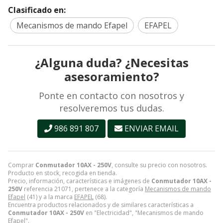
Clasificado en:
Mecanismos de mando Efapel
EFAPEL
¿Alguna duda? ¿Necesitas
asesoramiento?
Ponte en contacto con nosotros y
resolveremos tus dudas.
986 891 807
ENVIAR EMAIL
Comprar
Conmutador 10AX - 250V
, consulte su precio con nosotros.
Producto en stock, recogida en tienda.
Precio, información, características e imágenes de
Conmutador 10AX -
250V
referencia 21071, pertenece a la categoría
Mecanismos de mando
Efapel
(41) y a la marca
EFAPEL
(68).
Encuentra productos relacionados y de similares características a
Conmutador 10AX - 250V
en "Electricidad", "Mecanismos de mando
Efapel".