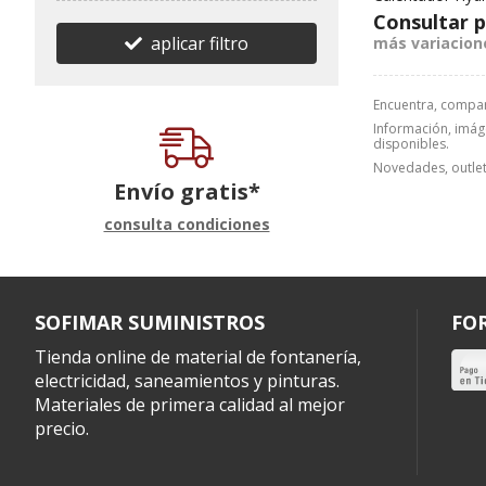
Consultar p
aplicar filtro
más variacion
Encuentra, compa
Información, imáge
disponibles.
Novedades, outlet
Envío gratis*
consulta condiciones
SOFIMAR SUMINISTROS
FO
Tienda online de material de fontanería,
electricidad, saneamientos y pinturas.
Materiales de primera calidad al mejor
precio.