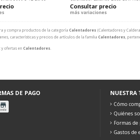
recio
Consultar precio
es
más variaciones
ra y compra productos de la categoría
Calentadores
(Calentadores y Calderas
nes, características y precios de artículos de la familia
Calentadores
, perten
 y ofertas en
Calentadores
.
RMAS DE PAGO
NUESTRA 
Cómo comp
Quiénes s
Formas de
Gastos de 