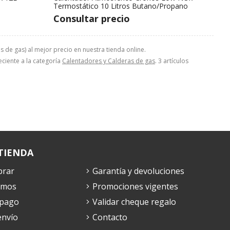
Termostático 10 Litros Butano/Propano
Consultar precio
 de gas) al mejor precio en nuestra tienda online.
eciente a la categoría
Calentadores y Calderas de gas
. 3 artículos
TIENDA
rar
Garantía y devoluciones
omos
Promociones vigentes
 pago
Validar cheque regalo
envío
Contacto