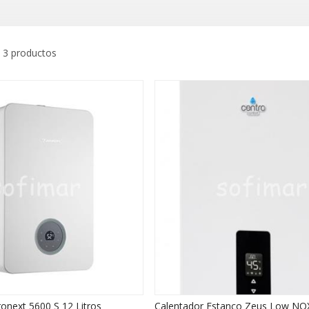
 3 productos
onext 5600 S 12 Litros
Calentador Estanco Zeus Low NO