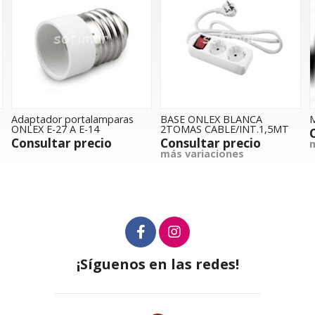
as
BASE ONLEX BLANCA
Manguera H05VV-F
2TOMAS CABLE/INT.1,5MT
Consultar precio
Consultar precio
más variaciones
más variaciones
¡Síguenos en las redes!