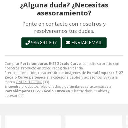
¿Alguna duda? ¿Necesitas
asesoramiento?
Ponte en contacto con nosotros y
resolveremos tus dudas.
986 891 807
ENVIAR EMAIL
Comprar
Portalámparas E-27 Zócalo Curvo
, consulte su precio con
nosotros. Producto en stock, recogida en tienda.
Precio, información, características e imágenes de
Portalámparas E-27
Zócalo Curvo
pertenece a la categoría
Cables y accesorios
(37) y a la
marca
ONLEX ELECTRIC
(33).
Encuentra productos relacionados y de similares características a
Portalámparas E-27 Zócalo Curvo
en "Electricidad", "Cables y
accesorios".