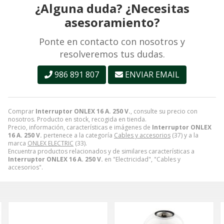
¿Alguna duda? ¿Necesitas
asesoramiento?
Ponte en contacto con nosotros y
resolveremos tus dudas.
986 891 807
ENVIAR EMAIL
Comprar
Interruptor ONLEX 16 A. 250 V.
, consulte su precio con
nosotros. Producto en stock, recogida en tienda.
Precio, información, características e imágenes de
Interruptor ONLEX
16 A. 250 V.
pertenece a la categoría
Cables y accesorios
(37) y a la
marca
ONLEX ELECTRIC
(33).
Encuentra productos relacionados y de similares características a
Interruptor ONLEX 16 A. 250 V.
en "Electricidad", "Cables y
accesorios".