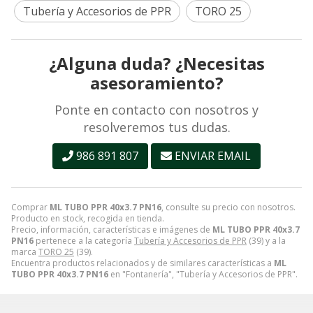
Tubería y Accesorios de PPR
TORO 25
¿Alguna duda? ¿Necesitas
asesoramiento?
Ponte en contacto con nosotros y
resolveremos tus dudas.
986 891 807
ENVIAR EMAIL
Comprar
ML TUBO PPR 40x3.7 PN16
, consulte su precio con nosotros.
Producto en stock, recogida en tienda.
Precio, información, características e imágenes de
ML TUBO PPR 40x3.7
PN16
pertenece a la categoría
Tubería y Accesorios de PPR
(39) y a la
marca
TORO 25
(39).
Encuentra productos relacionados y de similares características a
ML
TUBO PPR 40x3.7 PN16
en "Fontanería", "Tubería y Accesorios de PPR".