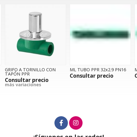
GRIFO A TORNILLO CON
ML TUBO PPR 32x2.9 PN16
M
TAPÓN PPR
Consultar precio
Consultar precio
más variaciones
¡Síguenos en las redes!