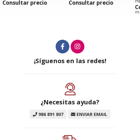
HEMBRA PPR PN25
Consultar precio
Consultar precio
más variaciones
m
¡Síguenos en las redes!
¿Necesitas ayuda?
986 891 807
ENVIAR EMAIL