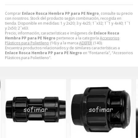
Comprar
Enlace Rosca Hembra PP para PE Negro
, consulte su precio
con nosotros. Stock del producto según combinación, recogida en
tienda. Disponible en medidas: 1 y 2x20; 3 y 4x25; 1´´x32; 1´´1 y 4x40; 1´´1
y 2x50; 2´´x63.
Precio, información, características e imágenes de
Enlace Rosca
Hembra PP para PE Negro
pertenece a la categoría
Accesorios
Plásticos para Polietileno
(16) y a la marca
ADEFER
(140).
Encuentra productos relacionados y de similares características a
Enlace Rosca Hembra PP para PE Negro
en "Fontanería", "Accesorios
Plásticos para Polietileno".