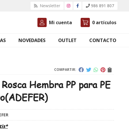
Newsletter
986 891 807
Mi cuenta
0
artículos
AS
NOVEDADES
OUTLET
CONTACTO
COMPARTIR:
 Rosca Hembra PP para PE
o
(ADEFER)
EFER
tis*