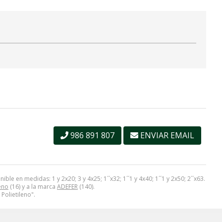
986 891 807
ENVIAR EMAIL
e en medidas: 1 y 2x20; 3 y 4x25; 1´´x32; 1´´1 y 4x40; 1´´1 y 2x50; 2´´x63.
leno
(16) y a la marca
ADEFER
(140).
Polietileno".