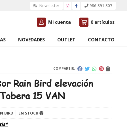
Newsletter
986 891 807
Mi cuenta
0
artículos
AS
NOVEDADES
OUTLET
CONTACTO
COMPARTIR:
or Rain Bird elevación
Tobera 15 VAN
IN BIRD
EN STOCK
tis*