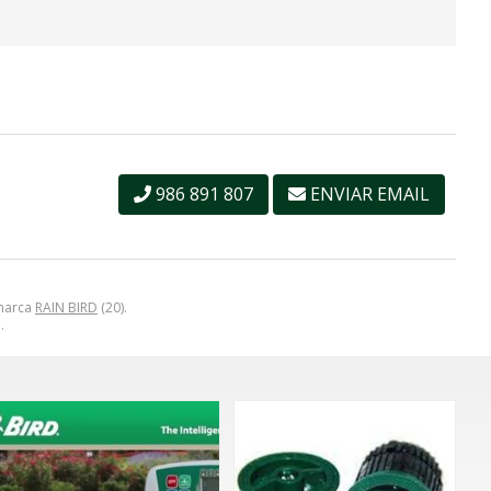
986 891 807
ENVIAR EMAIL
 marca
RAIN BIRD
(20).
.