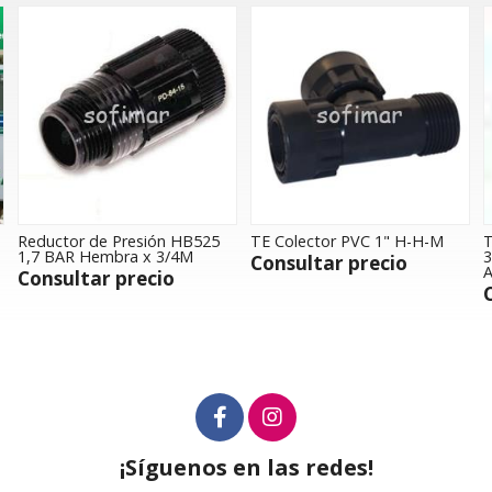
Reductor de Presión HB525
TE Colector PVC 1" H-H-M
T
1,7 BAR Hembra x 3/4M
3
Consultar precio
A
Consultar precio
¡Síguenos en las redes!