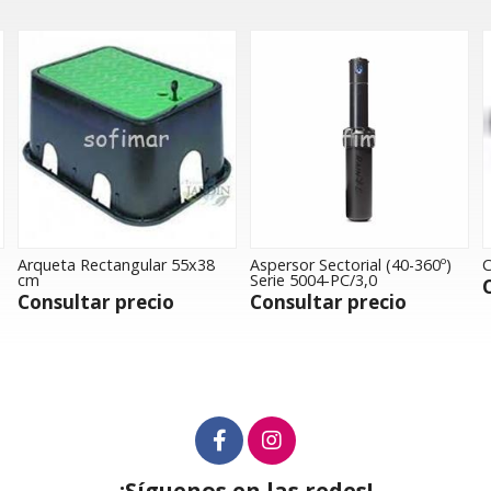
tangular 55x38
Aspersor Sectorial (40-360º)
Colector PVC 1" 
Serie 5004-PC/3,0
Consultar pr
 precio
Consultar precio
¡Síguenos en las redes!