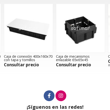
 de conexión 400x160x70
Caja de mecanismos
Curva Fl
tapa y tornillos
enlazable 65x65x45
Consul
sultar precio
Consultar precio
más va
¡Síguenos en las redes!