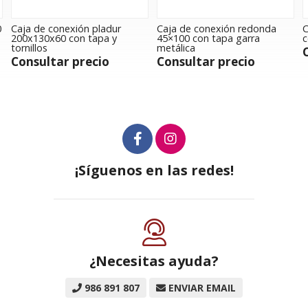
n pladur
Caja de conexión redonda
Caja estanca 113x
 tapa y
45×100 con tapa garra
conos
metálica
Consultar prec
recio
Consultar precio
¡Síguenos en las redes!
¿Necesitas ayuda?
986 891 807
ENVIAR EMAIL