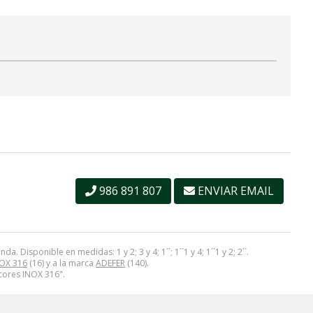
986 891 807
ENVIAR EMAIL
Disponible en medidas: 1 y 2; 3 y 4; 1´´; 1´´1 y 4; 1´´1 y 2; 2´´.
NOX 316
(16) y a la marca
ADEFER
(140).
acores INOX 316".