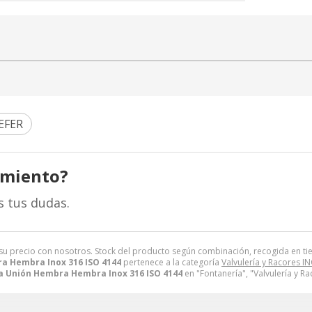
EFER
amiento?
s tus dudas.
 su precio con nosotros. Stock del producto según combinación, recogida en tienda. 
a Hembra Inox 316 ISO 4144
pertenece a la categoría
Valvulería y Racores I
a Unión Hembra Hembra Inox 316 ISO 4144
en "Fontanería", "Valvulería y R