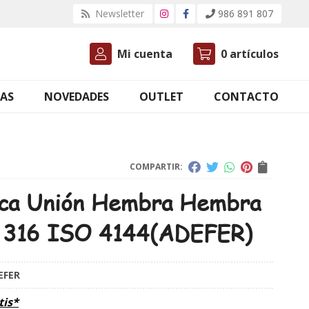
Newsletter
986 891 807
Mi cuenta
0
artículos
AS
NOVEDADES
OUTLET
CONTACTO
COMPARTIR:
ca Unión Hembra Hembra
 316 ISO 4144
(ADEFER)
EFER
tis*