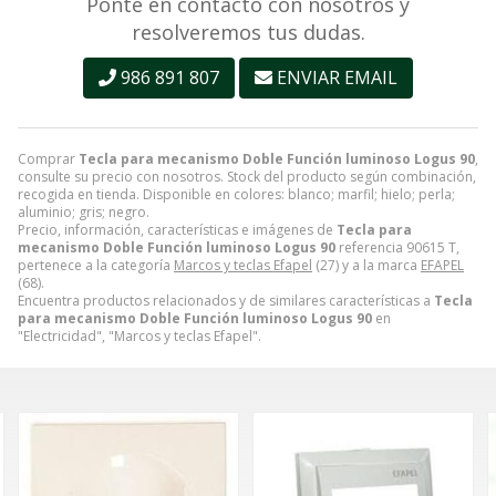
Ponte en contacto con nosotros y
resolveremos tus dudas.
986 891 807
ENVIAR EMAIL
Comprar
Tecla para mecanismo Doble Función luminoso Logus 90
,
consulte su precio con nosotros. Stock del producto según combinación,
recogida en tienda. Disponible en colores: blanco; marfil; hielo; perla;
aluminio; gris; negro.
Precio, información, características e imágenes de
Tecla para
mecanismo Doble Función luminoso Logus 90
referencia 90615 T,
pertenece a la categoría
Marcos y teclas Efapel
(27) y a la marca
EFAPEL
(68).
Encuentra productos relacionados y de similares características a
Tecla
para mecanismo Doble Función luminoso Logus 90
en
"Electricidad", "Marcos y teclas Efapel".