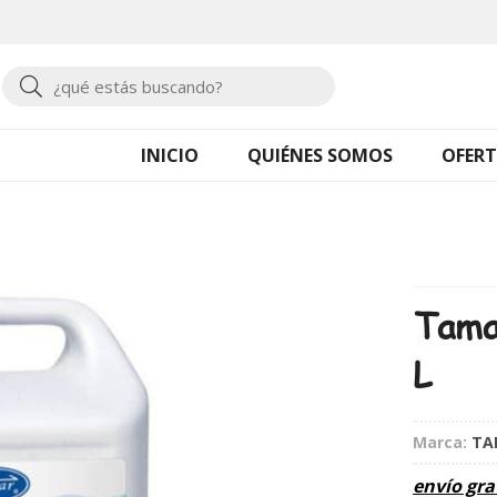
Buscar
INICIO
QUIÉNES SOMOS
OFERT
Tama
L
Marca:
TA
envío gra