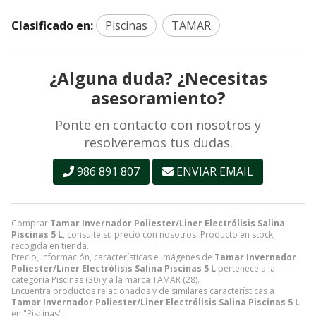
Clasificado en:
Piscinas
TAMAR
¿Alguna duda? ¿Necesitas
asesoramiento?
Ponte en contacto con nosotros y
resolveremos tus dudas.
986 891 807
ENVIAR EMAIL
Comprar
Tamar Invernador Poliester/Liner Electrólisis Salina
Piscinas 5 L
, consulte su precio con nosotros. Producto en stock,
recogida en tienda.
Precio, información, características e imágenes de
Tamar Invernador
Poliester/Liner Electrólisis Salina Piscinas 5 L
pertenece a la
categoría
Piscinas
(30) y a la marca
TAMAR
(28).
Encuentra productos relacionados y de similares características a
Tamar Invernador Poliester/Liner Electrólisis Salina Piscinas 5 L
en "Piscinas".