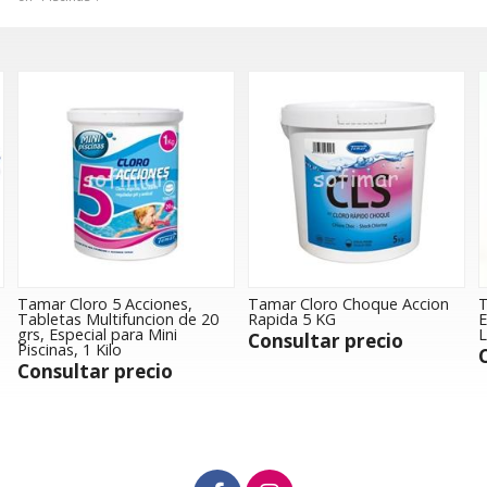
,
Tamar Cloro Choque Accion
Tamar Floculante Liquido
de 20
Rapida 5 KG
Especial para Mini Piscinas,
Litro
Consultar precio
Consultar precio