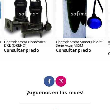
n
Electrobomba Doméstica
Electrobomba Sumergible 5"
I
DRE (DRENO)
Serie Acua A65M
T
1
Consultar precio
Consultar precio
¡Síguenos en las redes!