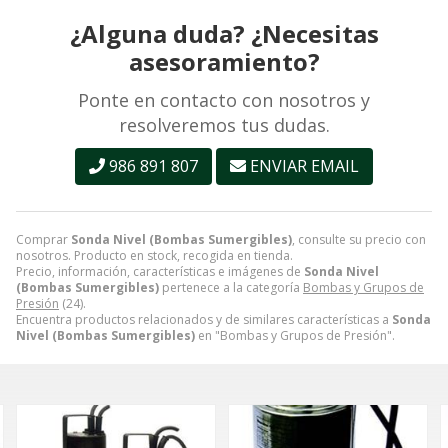
¿Alguna duda? ¿Necesitas
asesoramiento?
Ponte en contacto con nosotros y
resolveremos tus dudas.
986 891 807
ENVIAR EMAIL
Comprar
Sonda Nivel (Bombas Sumergibles)
, consulte su precio con
nosotros. Producto en stock, recogida en tienda.
Precio, información, características e imágenes de
Sonda Nivel
(Bombas Sumergibles)
pertenece a la categoría
Bombas y Grupos de
Presión
(24).
Encuentra productos relacionados y de similares características a
Sonda
Nivel (Bombas Sumergibles)
en "Bombas y Grupos de Presión".