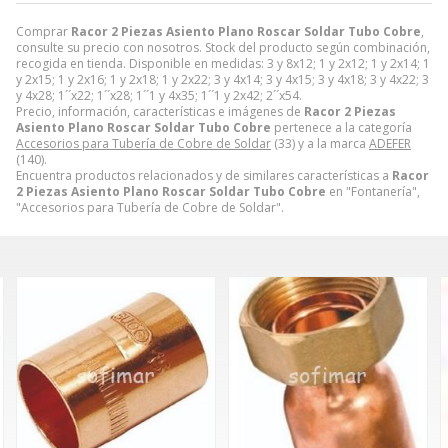
Comprar
Racor 2 Piezas Asiento Plano Roscar Soldar Tubo Cobre
,
consulte su precio con nosotros. Stock del producto según combinación,
recogida en tienda. Disponible en medidas: 3 y 8x12; 1 y 2x12; 1 y 2x14; 1
y 2x15; 1 y 2x16; 1 y 2x18; 1 y 2x22; 3 y 4x14; 3 y 4x15; 3 y 4x18; 3 y 4x22; 3
y 4x28; 1´´x22; 1´´x28; 1´´1 y 4x35; 1´´1 y 2x42; 2´´x54.
Precio, información, características e imágenes de
Racor 2 Piezas
Asiento Plano Roscar Soldar Tubo Cobre
pertenece a la categoría
Accesorios para Tubería de Cobre de Soldar
(33) y a la marca
ADEFER
(140).
Encuentra productos relacionados y de similares características a
Racor
2 Piezas Asiento Plano Roscar Soldar Tubo Cobre
en "Fontanería",
"Accesorios para Tubería de Cobre de Soldar".