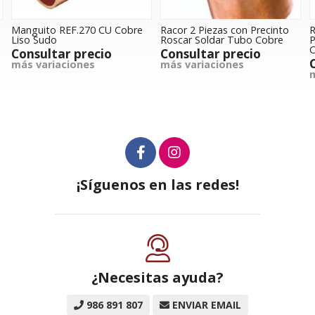
Manguito REF.270 CU Cobre
Racor 2 Piezas con Precinto
R
Liso Sudo
Roscar Soldar Tubo Cobre
P
C
Consultar precio
Consultar precio
más variaciones
más variaciones
m
¡Síguenos en las redes!
¿Necesitas ayuda?
986 891 807
ENVIAR EMAIL