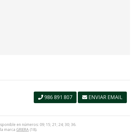
986 891 807
ENVIAR EMAIL
ponible en números: 09; 15; 21; 24; 30; 36.
a la marca
GRIERA
(18).