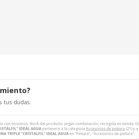
amiento?
s tus dudas.
cio con nosotros. Stock del producto según combinación, recogida en tienda. Dis
ISTALFIL” IDEAL AGUA
pertenece a la categoría
Accesorios de pintura
(21) y 
INA TRIPLE “CRISTALFIL” IDEAL AGUA
en "Pintura", "Accesorios de pintura".