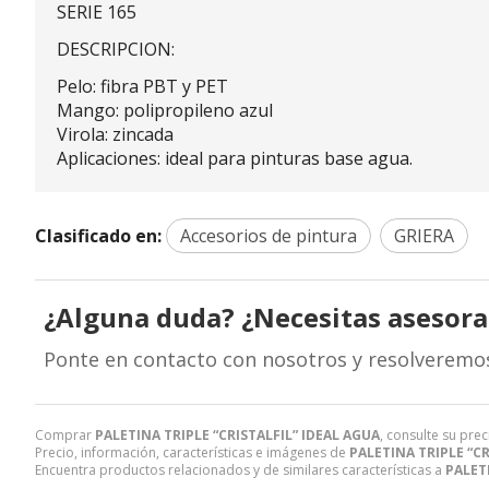
SERIE 165
DESCRIPCION:
Pelo: fibra PBT y PET
Mango: polipropileno azul
Virola: zincada
Aplicaciones: ideal para pinturas base agua.
Clasificado en:
Accesorios de pintura
GRIERA
¿Alguna duda? ¿Necesitas asesor
Ponte en contacto con nosotros y resolveremo
Comprar
PALETINA TRIPLE “CRISTALFIL” IDEAL AGUA
, consulte su pre
Precio, información, características e imágenes de
PALETINA TRIPLE “CR
Encuentra productos relacionados y de similares características a
PALET