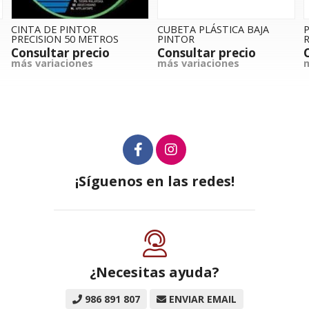
CUBETA PLÁSTICA BAJA
PINCEL CABOLATA
OS
PINTOR
REDONDO G-53
o
Consultar precio
Consultar precio
más variaciones
más variaciones
¡Síguenos en las redes!
¿Necesitas ayuda?
986 891 807
ENVIAR EMAIL