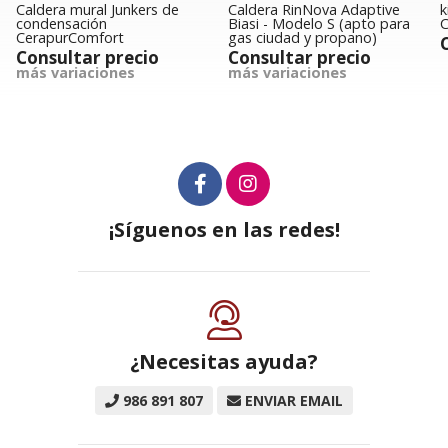
unkers de
Caldera RinNova Adaptive
kit de conexiones p
Biasi - Modelo S (apto para
Caldera Nalon Cent
t
gas ciudad y propano)
Consultar prec
recio
Consultar precio
es
más variaciones
¡Síguenos en las redes!
¿Necesitas ayuda?
986 891 807
ENVIAR EMAIL