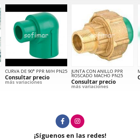
M/H PN25
JUNTA CON ANILLO PPR
ML TUBO PPR 25x3.5 P
ROSCADO MACHO PN25
o
Consultar precio
Consultar precio
más variaciones
¡Síguenos en las redes!