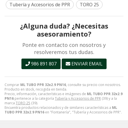
Tubería y Accesorios de PPR
TORO 25
¿Alguna duda? ¿Necesitas
asesoramiento?
Ponte en contacto con nosotros y
resolveremos tus dudas.
986 891 807
ENVIAR EMAIL
Comprar
ML TUBO PPR 32x2.9 PN16
, consulte su precio con nosotros.
Producto en stock, recogida en tienda.
Precio, información, características e imágenes de
ML TUBO PPR 32x2.9
PN16
pertenece a la categoría
Tubería y Accesorios de PPR
(39) y a la
marca
TORO 25
(39).
Encuentra productos relacionados y de similares características a
ML
TUBO PPR 32x2.9 PN16
en "Fontanería", "Tubería y Accesorios de PPR".