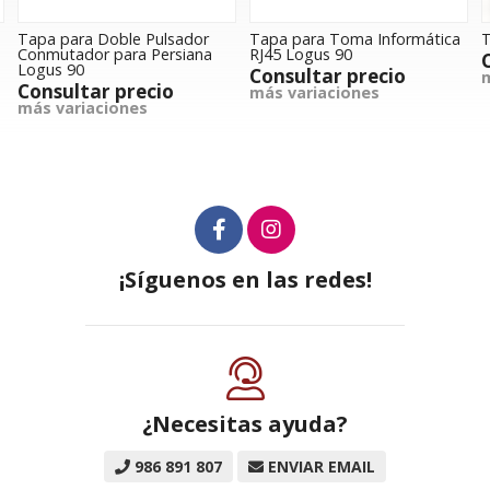
dor
Tapa para Toma Informática
Tecla cuádruple Logus 90
iana
RJ45 Logus 90
Consultar precio
Consultar precio
más variaciones
más variaciones
¡Síguenos en las redes!
¿Necesitas ayuda?
986 891 807
ENVIAR EMAIL