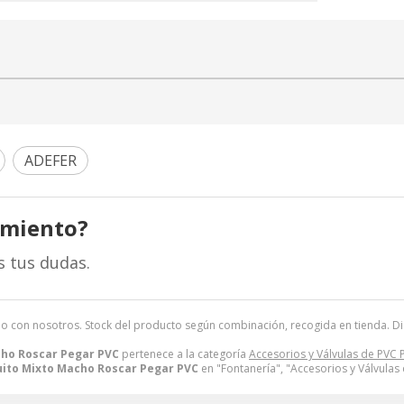
ADEFER
amiento?
s tus dudas.
io con nosotros. Stock del producto según combinación, recogida en tienda. Dispo
ho Roscar Pegar PVC
pertenece a la categoría
Accesorios y Válvulas de PVC 
ito Mixto Macho Roscar Pegar PVC
en "Fontanería", "Accesorios y Válvulas