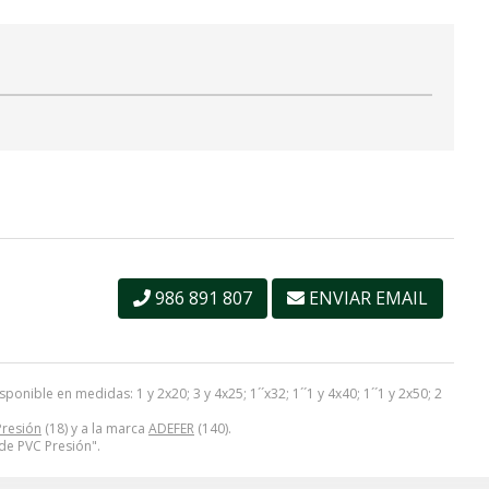
986 891 807
ENVIAR EMAIL
nible en medidas: 1 y 2x20; 3 y 4x25; 1´´x32; 1´´1 y 4x40; 1´´1 y 2x50; 2
Presión
(18) y a la marca
ADEFER
(140).
 de PVC Presión".