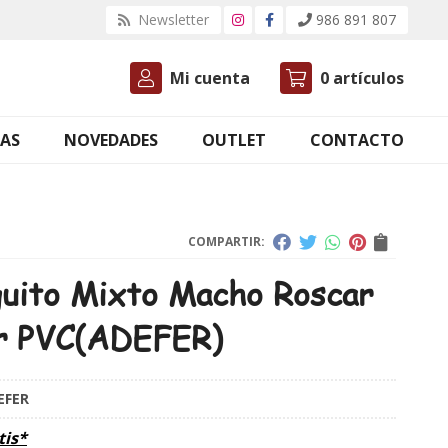
Newsletter
986 891 807
Mi cuenta
0
artículos
AS
NOVEDADES
OUTLET
CONTACTO
COMPARTIR:
uito Mixto Macho Roscar
r PVC
(ADEFER)
EFER
tis*