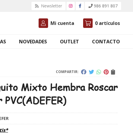
Newsletter
986 891 807
Mi cuenta
0
artículos
AS
NOVEDADES
OUTLET
CONTACTO
COMPARTIR:
uito Mixto Hembra Roscar
r PVC
(ADEFER)
EFER
tis*