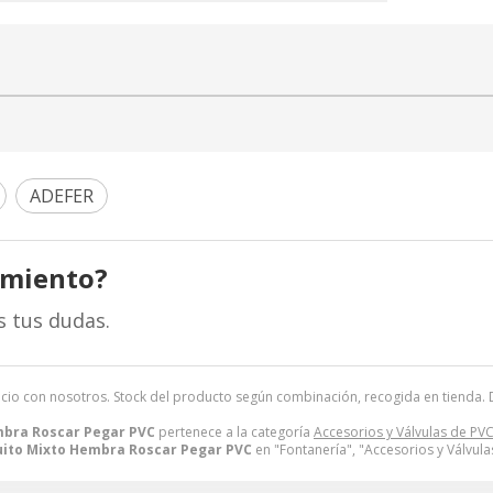
ADEFER
amiento?
s tus dudas.
ecio con nosotros. Stock del producto según combinación, recogida en tienda. Dis
bra Roscar Pegar PVC
pertenece a la categoría
Accesorios y Válvulas de PV
ito Mixto Hembra Roscar Pegar PVC
en "Fontanería", "Accesorios y Válvula