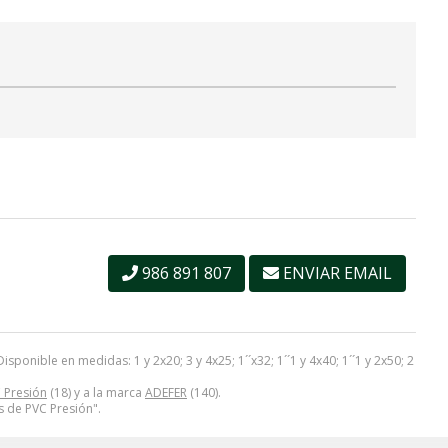
986 891 807
ENVIAR EMAIL
ponible en medidas: 1 y 2x20; 3 y 4x25; 1´´x32; 1´´1 y 4x40; 1´´1 y 2x50; 2
C Presión
(18) y a la marca
ADEFER
(140).
s de PVC Presión".