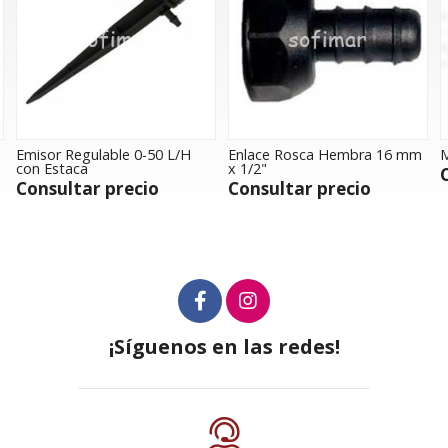
or Regulable 0-50 L/H
Enlace Rosca Hembra 16 mm
Manguit
Estaca
x 1/2"
Consul
sultar precio
Consultar precio
¡Síguenos en las redes!