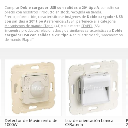
Comprar
Doble cargador USB con salidas a 20º tipo A
, consulte su
precio con nosotros. Producto en stock, recogida en tienda.
Precio, información, características e imágenes de
Doble cargador USB
con salidas a 20º tipo A
referencia 21384, pertenece a la categoría
Mecanismos de mando Efapel
(41) y a la marca
EFAPEL
(68).
Encuentra productos relacionados y de similares características a
Doble
cargador USB con salidas a 20º tipo A
en "Electricidad", "Mecanismos
de mando Efapel".
Detector de Movimiento de
Luz de orientación blanca
P
1000W
C/Batería