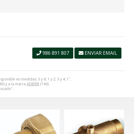
986 891 807
ENVIAR EMAIL
nible en medidas: 3 y 8; 1 y 2; 3 y 4; 1´´.
45) y a la marca
ADEFER
(140).
oscado".