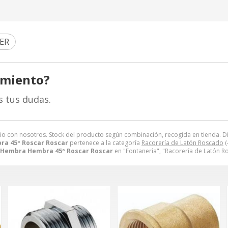
ER
amiento?
s tus dudas.
cio con nosotros. Stock del producto según combinación, recogida en tienda. Dispo
a 45º Roscar Roscar
pertenece a la categoría
Racorería de Latón Roscado
(
 Hembra Hembra 45º Roscar Roscar
en "Fontanería", "Racorería de Latón R