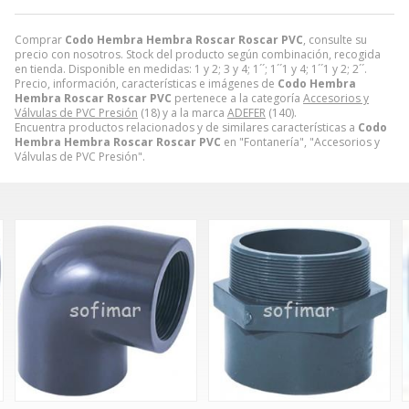
Comprar
Codo Hembra Hembra Roscar Roscar PVC
, consulte su
precio con nosotros. Stock del producto según combinación, recogida
en tienda. Disponible en medidas: 1 y 2; 3 y 4; 1´´; 1´´1 y 4; 1´´1 y 2; 2´´.
Precio, información, características e imágenes de
Codo Hembra
Hembra Roscar Roscar PVC
pertenece a la categoría
Accesorios y
Válvulas de PVC Presión
(18) y a la marca
ADEFER
(140).
Encuentra productos relacionados y de similares características a
Codo
Hembra Hembra Roscar Roscar PVC
en "Fontanería", "Accesorios y
Válvulas de PVC Presión".