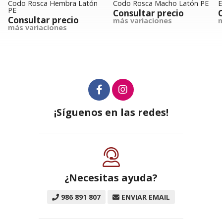
Codo Rosca Hembra Latón
Codo Rosca Macho Latón PE
E
PE
Consultar precio
Consultar precio
más variaciones
m
más variaciones
¡Síguenos en las redes!
¿Necesitas ayuda?
986 891 807
ENVIAR EMAIL