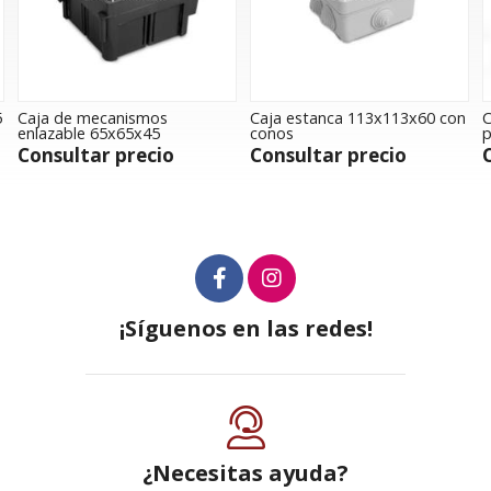
5
Caja de mecanismos
Caja estanca 113x113x60 con
C
enlazable 65x65x45
conos
p
Consultar precio
Consultar precio
¡Síguenos en las redes!
¿Necesitas ayuda?