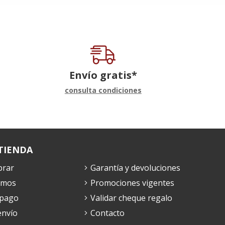
Envío gratis*
consulta condiciones
TIENDA
rar
Garantía y devoluciones
omos
Promociones vigentes
 pago
Validar cheque regalo
envío
Contacto